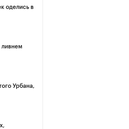
к оделись в
 ливнем
того Урбана,
х,