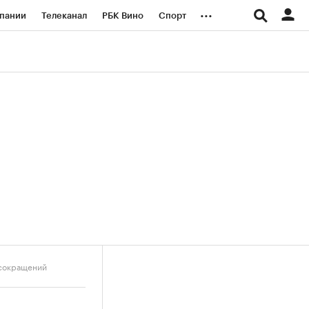
...
пании
Телеканал
РБК Вино
Спорт
ые проекты
Город
Стиль
Крипто
Спецпроекты СПб
логии и медиа
Финансы
 сокращений