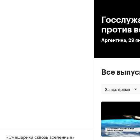
00
Госслуж
против 
Аргентина, 29 я
Все выпу
За все время
«Смешарики сквозь вселенные»