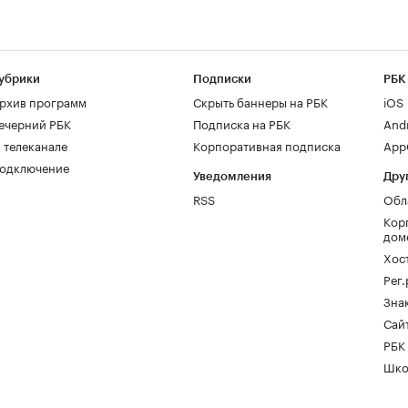
убрики
Подписки
РБК
рхив программ
Скрыть баннеры на РБК
iOS
ечерний РБК
Подписка на РБК
And
 телеканале
Корпоративная подписка
AppG
одключение
Уведомления
Дру
RSS
Обл
Кор
дом
Хос
Рег
Зна
Сайт
РБК
Шко