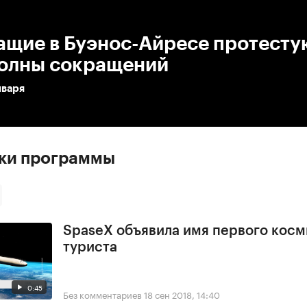
:00
/
00:00
ащие в Буэнос-Айресе протесту
волны сокращений
нваря
ски программы
SpaseX объявила имя первого косм
туриста
0:45
Без комментариев
18 сен 2018, 14:40