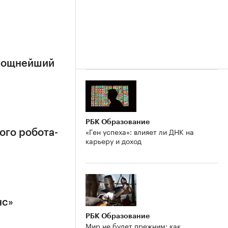
 мощнейший
РБК Образование
«Ген успеха»: влияет ли ДНК на
ого робота-
карьеру и доход
нс»
РБК Образование
Мир не будет прежним: как