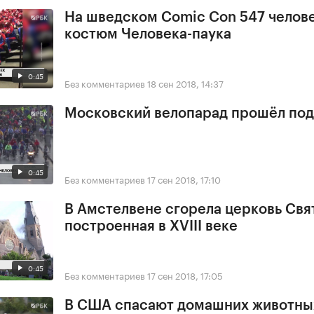
На шведском Comic Con 547 челове
костюм Человека-паука
0:45
Без комментариев
18 сен 2018, 14:37
Московский велопарад прошёл под
0:45
Без комментариев
17 сен 2018, 17:10
В Амстелвене сгорела церковь Свя
построенная в XVIII веке
0:45
Без комментариев
17 сен 2018, 17:05
В США спасают домашних животны