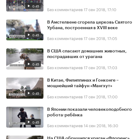
0:45
Без комментариев
17 сен 2018, 17:10
В Амстелвене сгорела церковь Святого
Урбана, построенная в XVIII веке
0:45
Без комментариев
17 сен 2018, 17:05
В США спасают домашних животных,
пострадавших от урагана
0:45
Без комментариев
17 сен 2018, 17:03
В Китае, Филиппинах и Гонконге –
мощнейший тайфун «Мангхут»
0:45
Без комментариев
17 сен 2018, 17:00
В Японии показали человекоподобного
робота-ребёнка
0:45
Без комментариев
14 сен 2018, 16:30
На США обрушился ураган «Флоренс»