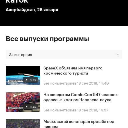
Азербайджан, 26 января
Все выпуски программы
За все время
SpaseX объявила имя первого
космического туриста
0:45
Без комментариев
18 сен 2018, 14:40
На шведском Comic Con 547 человек
оделись в костюм Человека-паука
0:45
Без комментариев
18 сен 2018, 14:37
Московский велопарад прошёл под
ливнем