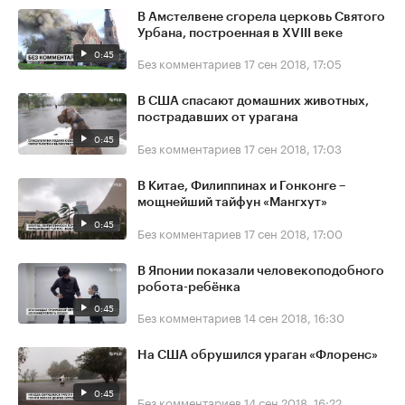
В Амстелвене сгорела церковь Святого
Урбана, построенная в XVIII веке
0:45
Без комментариев
17 сен 2018, 17:05
В США спасают домашних животных,
пострадавших от урагана
0:45
Без комментариев
17 сен 2018, 17:03
В Китае, Филиппинах и Гонконге –
мощнейший тайфун «Мангхут»
0:45
Без комментариев
17 сен 2018, 17:00
В Японии показали человекоподобного
робота-ребёнка
0:45
Без комментариев
14 сен 2018, 16:30
На США обрушился ураган «Флоренс»
0:45
Без комментариев
14 сен 2018, 16:22