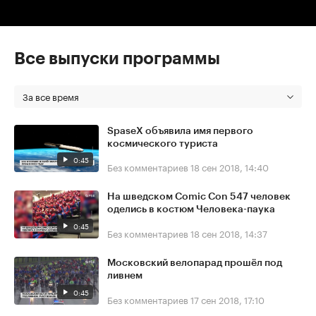
Все выпуски программы
За все время
SpaseX объявила имя первого
космического туриста
0:45
Без комментариев
18 сен 2018, 14:40
На шведском Comic Con 547 человек
оделись в костюм Человека-паука
0:45
Без комментариев
18 сен 2018, 14:37
Московский велопарад прошёл под
ливнем
0:45
Без комментариев
17 сен 2018, 17:10