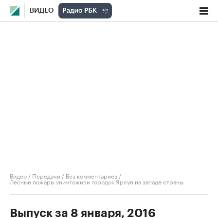
ВИДЕО
Видео
/
Передачи
/
Без комментариев
/
Лесные пожары уничтожили городок Ярлуп на западе страны
Выпуск за 8 января, 2016