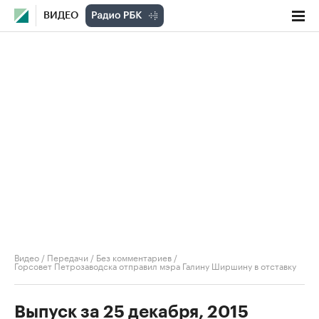
ВИДЕО
Видео
/
Передачи
/
Без комментариев
/
Горсовет Петрозаводска отправил мэра Галину Ширшину в отставку
Выпуск за 25 декабря, 2015