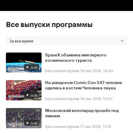
Все выпуски программы
За все время
SpaseX объявила имя первого
космического туриста
0:45
Без комментариев
18 сен 2018, 14:40
На шведском Comic Con 547 человек
оделись в костюм Человека-паука
0:45
Без комментариев
18 сен 2018, 14:37
Московский велопарад прошёл под
ливнем
0:45
Без комментариев
17 сен 2018, 17:10