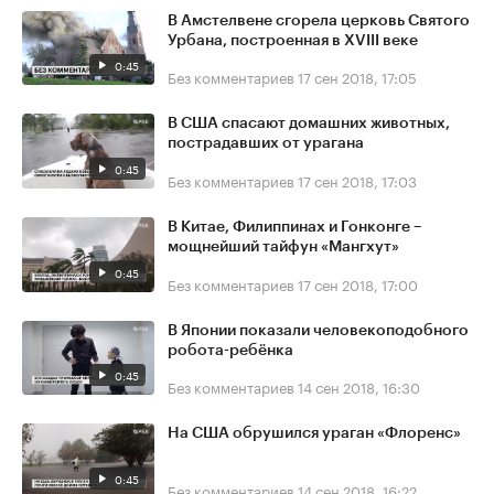
В Амстелвене сгорела церковь Святого
Урбана, построенная в XVIII веке
0:45
Без комментариев
17 сен 2018, 17:05
В США спасают домашних животных,
пострадавших от урагана
0:45
Без комментариев
17 сен 2018, 17:03
В Китае, Филиппинах и Гонконге –
мощнейший тайфун «Мангхут»
0:45
Без комментариев
17 сен 2018, 17:00
В Японии показали человекоподобного
робота-ребёнка
0:45
Без комментариев
14 сен 2018, 16:30
На США обрушился ураган «Флоренс»
0:45
Без комментариев
14 сен 2018, 16:22