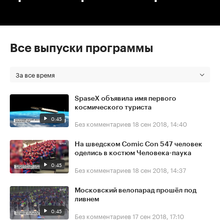
Все выпуски программы
За все время
SpaseX объявила имя первого
космического туриста
0:45
Без комментариев
18 сен 2018, 14:40
На шведском Comic Con 547 человек
оделись в костюм Человека-паука
0:45
Без комментариев
18 сен 2018, 14:37
Московский велопарад прошёл под
ливнем
0:45
Без комментариев
17 сен 2018, 17:10