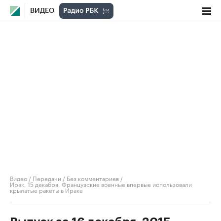
ВИДЕО
Видео
/
Передачи
/
Без комментариев
/
Ирак, 15 декабря. Французские военные впервые использовали
крылатые ракеты в Ираке