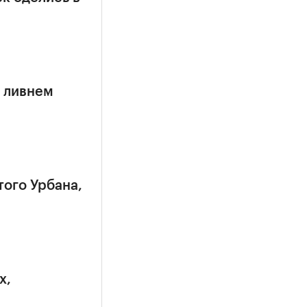
 ливнем
того Урбана,
х,