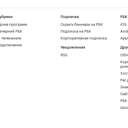
убрики
Подписки
РБК
рхив программ
Скрыть баннеры на РБК
iOS
ечерний РБК
Подписка на РБК
And
 телеканале
Корпоративная подписка
AppG
одключение
Уведомления
Дру
RSS
Обл
Кор
дом
Хос
Рег
Зна
Сайт
РБК
Шко