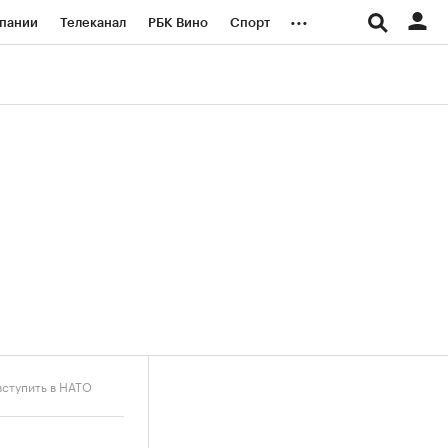
...
пании
Телеканал
РБК Вино
Спорт
ые проекты
Город
Стиль
Крипто
Спецпроекты СПб
логии и медиа
Финансы
вступить в НАТО