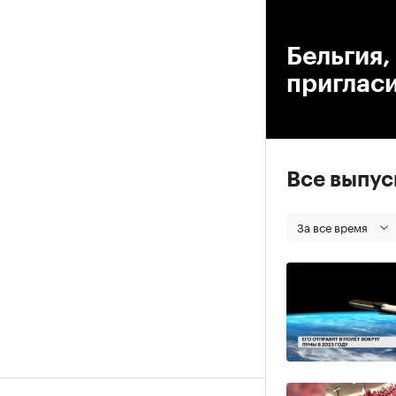
00
Бельгия,
пригласи
Все выпу
За все время