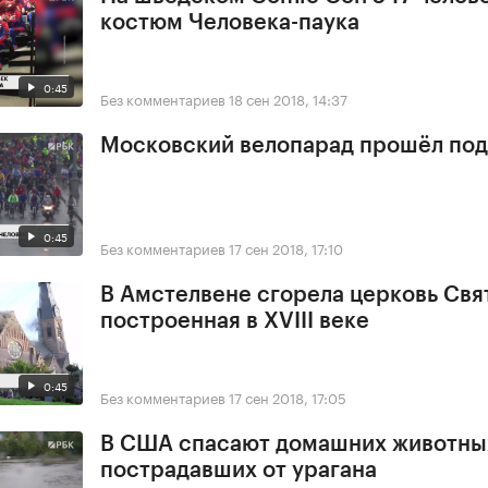
костюм Человека-паука
0:45
Без комментариев
18 сен 2018, 14:37
Московский велопарад прошёл под
0:45
Без комментариев
17 сен 2018, 17:10
В Амстелвене сгорела церковь Свя
построенная в XVIII веке
0:45
Без комментариев
17 сен 2018, 17:05
В США спасают домашних животны
пострадавших от урагана