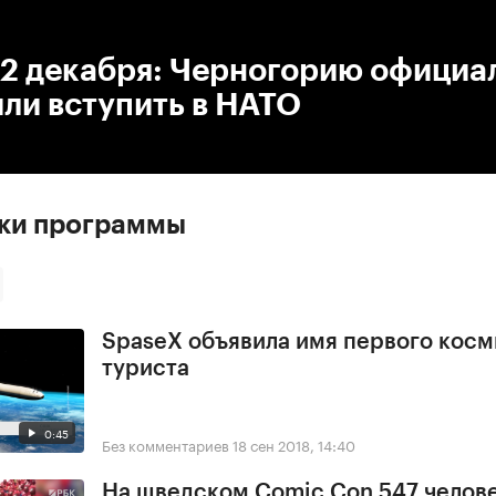
:00
/
00:00
 2 декабря: Черногорию официа
ли вступить в НАТО
ски программы
SpaseX объявила имя первого косм
туриста
0:45
Без комментариев
18 сен 2018, 14:40
На шведском Comic Con 547 челове