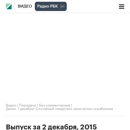
ВИДЕО
Видео
/
Передачи
/
Без комментариев
/
Дания, 1 декабря: Случайный свидетель запечатлел ограбление
Выпуск за 2 декабря, 2015