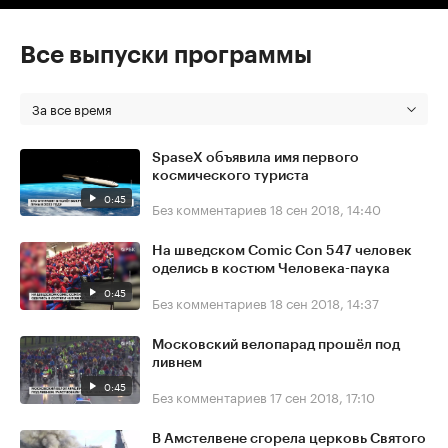
Все выпуски программы
За все время
SpaseX объявила имя первого
космического туриста
0:45
Без комментариев
18 сен 2018, 14:40
На шведском Comic Con 547 человек
оделись в костюм Человека-паука
0:45
Без комментариев
18 сен 2018, 14:37
Московский велопарад прошёл под
ливнем
0:45
Без комментариев
17 сен 2018, 17:10
В Амстелвене сгорела церковь Святого