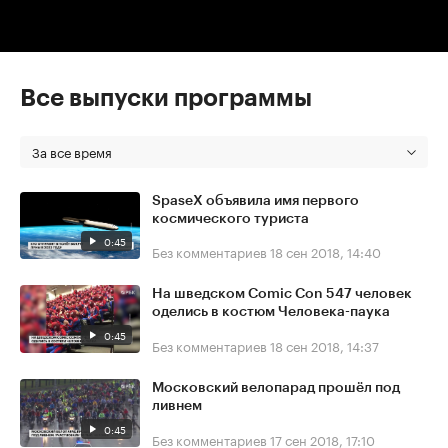
Все выпуски программы
За все время
SpaseX объявила имя первого
космического туриста
0:45
Без комментариев
18 сен 2018, 14:40
На шведском Comic Con 547 человек
оделись в костюм Человека-паука
0:45
Без комментариев
18 сен 2018, 14:37
Московский велопарад прошёл под
ливнем
0:45
Без комментариев
17 сен 2018, 17:10