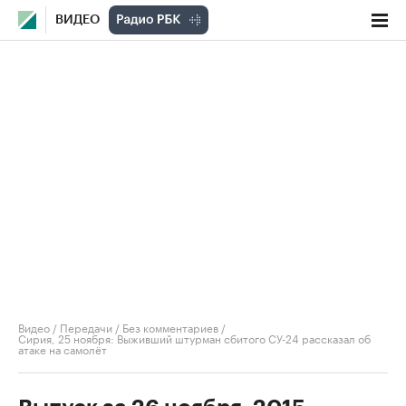
ВИДЕО
Видео
/
Передачи
/
Без комментариев
/
Сирия, 25 ноября: Выживший штурман сбитого СУ-24 рассказал об
атаке на самолёт