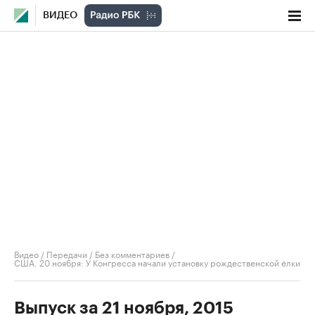
ВИДЕО
Видео
/
Передачи
/
Без комментариев
/
США, 20 ноября: У Конгресса начали установку рождественской ёлки
Выпуск за 21 ноября, 2015