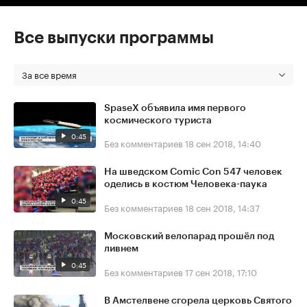
Все выпуски программы
За все время
SpaseX объявила имя первого
космического туриста
0:45
Без комментариев
18 сен 2018, 14:40
На шведском Comic Con 547 человек
оделись в костюм Человека-паука
0:45
Без комментариев
18 сен 2018, 14:37
Московский велопарад прошёл под
ливнем
0:45
Без комментариев
17 сен 2018, 17:10
В Амстелвене сгорела церковь Святого