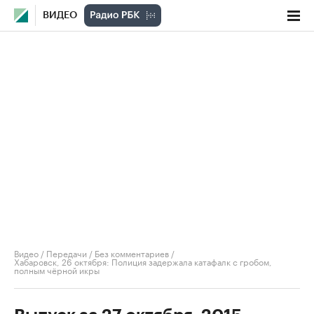
ВИДЕО
Видео
/
Передачи
/
Без комментариев
/
Хабаровск, 26 октября: Полиция задержала катафалк с гробом,
полным чёрной икры