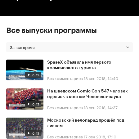
Все выпуски программы
За все время
SpaseX объявила имя первого
космического туриста
0:45
Без комментариев
18 сен 2018, 14:40
На шведском Comic Con 547 человек
оделись в костюм Человека-паука
0:45
Без комментариев
18 сен 2018, 14:37
Московский велопарад прошёл под
ливнем
0:45
Без комментариев
17 сен 2018, 17:10