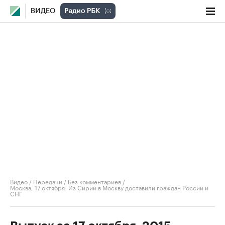
ВИДЕО
Видео
/
Передачи
/
Без комментариев
/
Москва, 17 октября: Из Сирии в Москву доставили граждан России и
СНГ