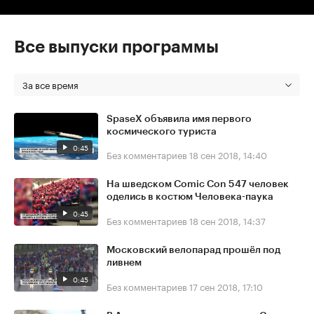
Все выпуски программы
За все время
SpaseX объявила имя первого
космического туриста
0:45
Без комментариев
18 сен 2018, 14:40
На шведском Comic Con 547 человек
оделись в костюм Человека-паука
0:45
Без комментариев
18 сен 2018, 14:37
Московский велопарад прошёл под
ливнем
0:45
Без комментариев
17 сен 2018, 17:10