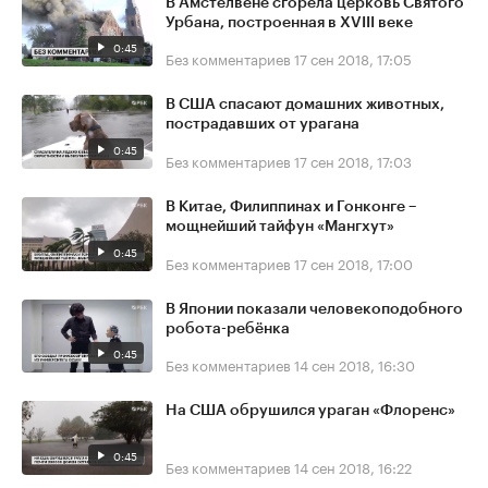
В Амстелвене сгорела церковь Святого
Урбана, построенная в XVIII веке
0:45
Без комментариев
17 сен 2018, 17:05
В США спасают домашних животных,
пострадавших от урагана
0:45
Без комментариев
17 сен 2018, 17:03
В Китае, Филиппинах и Гонконге –
мощнейший тайфун «Мангхут»
0:45
Без комментариев
17 сен 2018, 17:00
В Японии показали человекоподобного
робота-ребёнка
0:45
Без комментариев
14 сен 2018, 16:30
На США обрушился ураган «Флоренс»
0:45
Без комментариев
14 сен 2018, 16:22