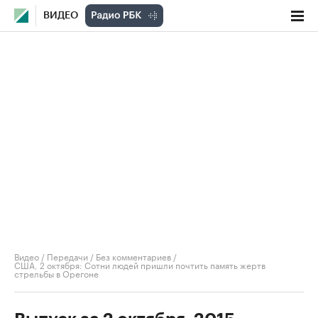
ВИДЕО
Видео
/
Передачи
/
Без комментариев
/
США, 2 октября: Сотни людей пришли почтить память жертв
стрельбы в Орегоне