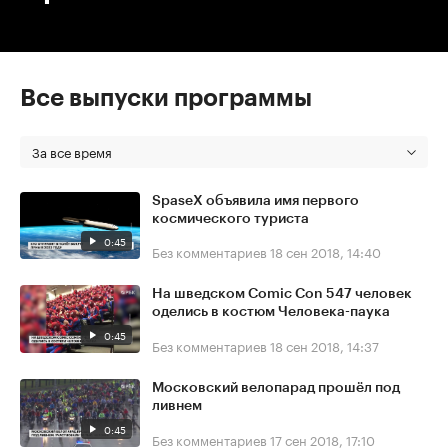
Все выпуски программы
За все время
SpaseX объявила имя первого
космического туриста
0:45
Без комментариев
18 сен 2018, 14:40
На шведском Comic Con 547 человек
оделись в костюм Человека-паука
0:45
Без комментариев
18 сен 2018, 14:37
Московский велопарад прошёл под
ливнем
0:45
Без комментариев
17 сен 2018, 17:10