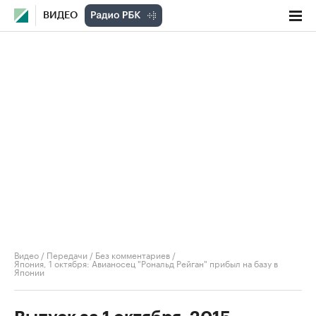
ВИДЕО
Видео
/
Передачи
/
Без комментариев
/
Япония, 1 октября: Авианосец "Рональд Рейган" прибыл на базу в
Японии