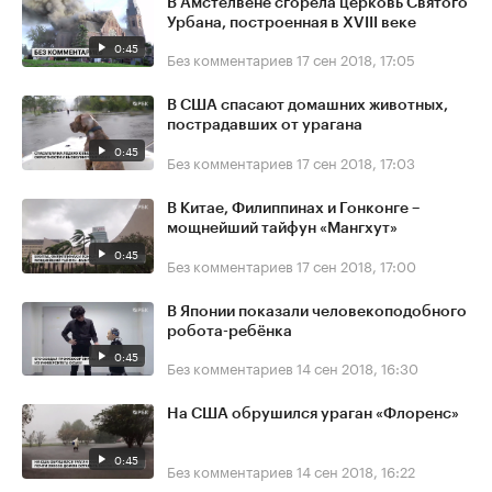
В Амстелвене сгорела церковь Святого
Урбана, построенная в XVIII веке
0:45
Без комментариев
17 сен 2018, 17:05
В США спасают домашних животных,
пострадавших от урагана
0:45
Без комментариев
17 сен 2018, 17:03
В Китае, Филиппинах и Гонконге –
мощнейший тайфун «Мангхут»
0:45
Без комментариев
17 сен 2018, 17:00
В Японии показали человекоподобного
робота-ребёнка
0:45
Без комментариев
14 сен 2018, 16:30
На США обрушился ураган «Флоренс»
0:45
Без комментариев
14 сен 2018, 16:22