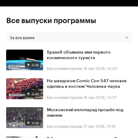
Все выпуски программы
За все время
SpaseX объявила имя первого
космического туриста
0:45
Без комментариев
18 сен 2018, 14:40
На шведском Comic Con 547 человек
оделись в костюм Человека-паука
0:45
Без комментариев
18 сен 2018, 14:37
Московский велопарад прошёл под
ливнем
0:45
Без комментариев
17 сен 2018, 17:10