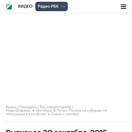
ВИДЕО
Видео
/
Передачи
/
Без комментариев
/
Ново-Огарёво, 4 сентября: В.Путин: Россия не собирается
погружаться в конфликт в Сирии с головой