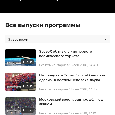
Все выпуски программы
За все время
SpaseX объявила имя первого
космического туриста
0:45
Без комментариев
18 сен 2018, 14:40
На шведском Comic Con 547 человек
оделись в костюм Человека-паука
0:45
Без комментариев
18 сен 2018, 14:37
Московский велопарад прошёл под
ливнем
0:45
Без комментариев
17 сен 2018, 17:10