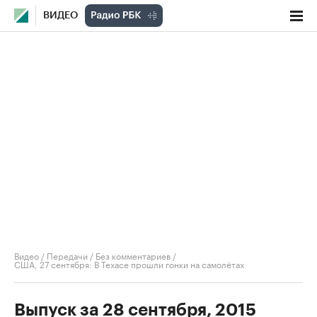
ВИДЕО
Видео
/
Передачи
/
Без комментариев
/
США, 27 сентября: В Техасе прошли гонки на самолётах
Выпуск за 28 сентября, 2015