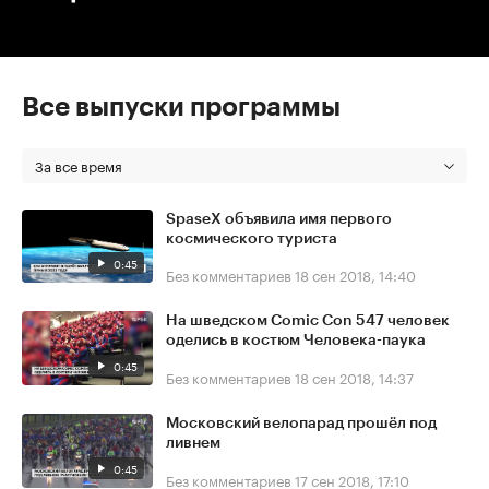
Все выпуски программы
За все время
SpaseX объявила имя первого
космического туриста
0:45
Без комментариев
18 сен 2018, 14:40
На шведском Comic Con 547 человек
оделись в костюм Человека-паука
0:45
Без комментариев
18 сен 2018, 14:37
Московский велопарад прошёл под
ливнем
0:45
Без комментариев
17 сен 2018, 17:10