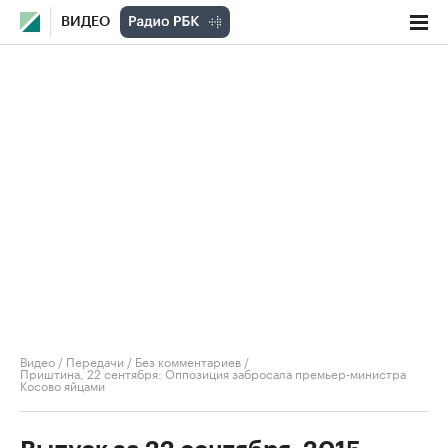
ВИДЕО
Видео
/
Передачи
/
Без комментариев
/
Приштина, 22 сентября: Оппозиция забросала премьер-министра
Косово яйцами