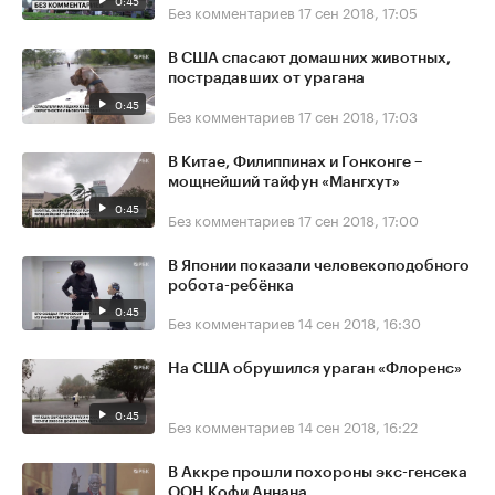
0:45
Без комментариев
17 сен 2018, 17:05
В США спасают домашних животных,
пострадавших от урагана
0:45
Без комментариев
17 сен 2018, 17:03
В Китае, Филиппинах и Гонконге –
мощнейший тайфун «Мангхут»
0:45
Без комментариев
17 сен 2018, 17:00
В Японии показали человекоподобного
робота-ребёнка
0:45
Без комментариев
14 сен 2018, 16:30
На США обрушился ураган «Флоренс»
0:45
Без комментариев
14 сен 2018, 16:22
В Аккре прошли похороны экс-генсека
ООН Кофи Аннана