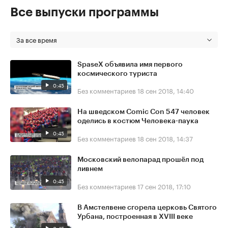
Все выпуски программы
За все время
SpaseX объявила имя первого
космического туриста
0:45
Без комментариев
18 сен 2018, 14:40
На шведском Comic Con 547 человек
оделись в костюм Человека-паука
0:45
Без комментариев
18 сен 2018, 14:37
Московский велопарад прошёл под
ливнем
0:45
Без комментариев
17 сен 2018, 17:10
В Амстелвене сгорела церковь Святого
Урбана, построенная в XVIII веке