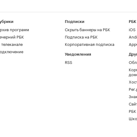
убрики
Подписки
РБК
рхив программ
Скрыть баннеры на РБК
iOS
ечерний РБК
Подписка на РБК
And
 телеканале
Корпоративная подписка
AppG
одключение
Уведомления
Дру
RSS
Обл
Кор
дом
Хос
Рег
Зна
Сайт
РБК
Шко