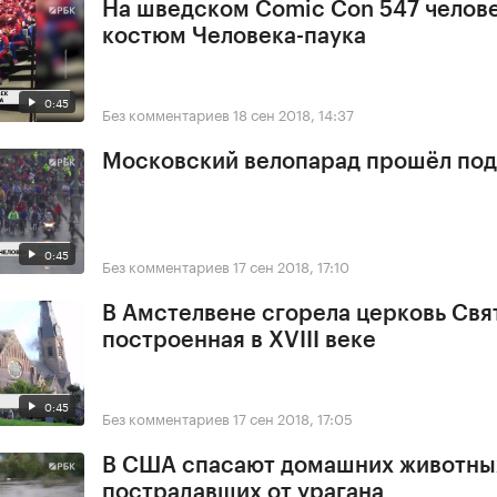
На шведском Comic Con 547 челове
костюм Человека-паука
0:45
Без комментариев
18 сен 2018, 14:37
Московский велопарад прошёл под
0:45
Без комментариев
17 сен 2018, 17:10
В Амстелвене сгорела церковь Свя
построенная в XVIII веке
0:45
Без комментариев
17 сен 2018, 17:05
В США спасают домашних животны
пострадавших от урагана