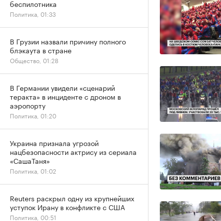
беспилотника
Политика, 01:33
В Грузии назвали причину полного
блэкаута в стране
Общество, 01:28
В Германии увидели «сценарий
теракта» в инциденте с дроном в
аэропорту
Политика, 01:20
Украина признала угрозой
нацбезопасности актрису из сериала
«СашаТаня»
Политика, 01:02
Reuters раскрыл одну из крупнейших
уступок Ирану в конфликте с США
Политика, 00:51