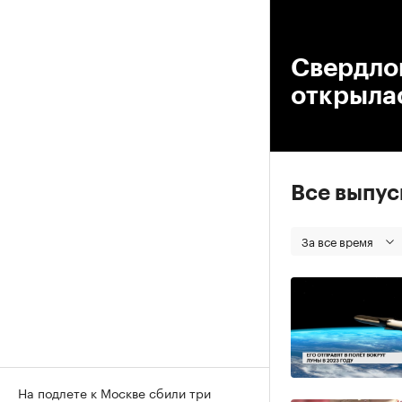
00
Свердлов
открылас
Все выпу
За все время
На подлете к Москве сбили три