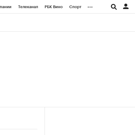
...
пании
Телеканал
РБК Вино
Спорт
ые проекты
Город
Стиль
Крипто
Спецпроекты СПб
логии и медиа
Финансы