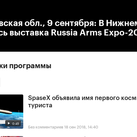
:00
/
00:00
ская обл., 9 сентября: В Нижне
ь выставка Russia Arms Expo-2
ски программы
SpaseX объявила имя первого косм
туриста
0:45
Без комментариев
18 сен 2018, 14:40