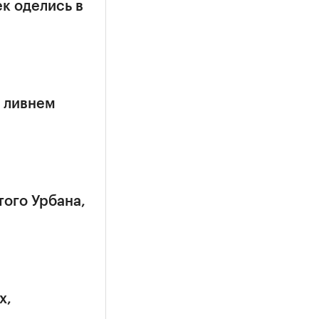
к оделись в
 ливнем
того Урбана,
х,