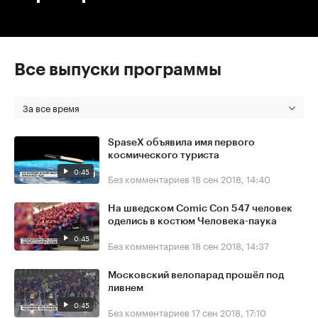
Все выпуски программы
За все время
SpaseX объявила имя первого
космического туриста
0:45
Без комментариев
18 сен 2018, 14:40
На шведском Comic Con 547 человек
оделись в костюм Человека-паука
0:45
Без комментариев
18 сен 2018, 14:37
Московский велопарад прошёл под
ливнем
0:45
Без комментариев
17 сен 2018, 17:10