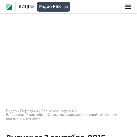
ВИДЕО
Видео
/
Передачи
/
Без комментариев
/
Брюссель, 7 сентября: Фермеры закидали полицейских сеном,
яйцами и файерами