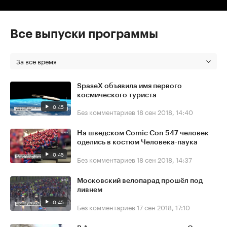
Все выпуски программы
За все время
SpaseX объявила имя первого
космического туриста
0:45
Без комментариев
18 сен 2018, 14:40
На шведском Comic Con 547 человек
оделись в костюм Человека-паука
0:45
Без комментариев
18 сен 2018, 14:37
Московский велопарад прошёл под
ливнем
0:45
Без комментариев
17 сен 2018, 17:10