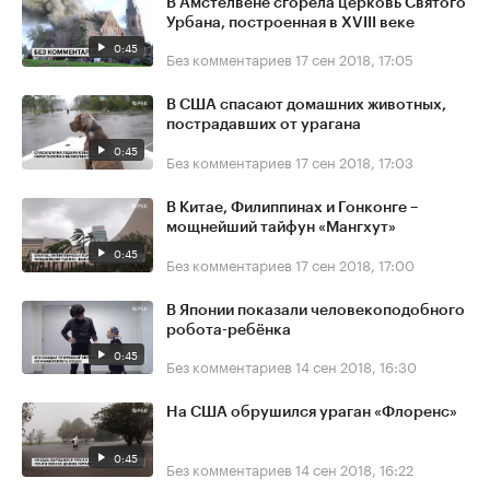
В Амстелвене сгорела церковь Святого
Урбана, построенная в XVIII веке
0:45
Без комментариев
17 сен 2018, 17:05
В США спасают домашних животных,
пострадавших от урагана
0:45
Без комментариев
17 сен 2018, 17:03
В Китае, Филиппинах и Гонконге –
мощнейший тайфун «Мангхут»
0:45
Без комментариев
17 сен 2018, 17:00
В Японии показали человекоподобного
робота-ребёнка
0:45
Без комментариев
14 сен 2018, 16:30
На США обрушился ураган «Флоренс»
0:45
Без комментариев
14 сен 2018, 16:22