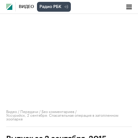
ВИДЕО
Видео
/
Передачи
/
Без комментариев
/
Уссурийск, 2 сентября: Спасательная операция в затопленном
зоопарке