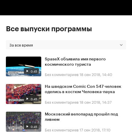
Все выпуски программы
За все время
SpaseX объявила имя первого
космического туриста
0:45
Без комментариев
18 сен 2018, 14:40
На шведском Comic Con 547 человек
оделись в костюм Человека-паука
0:45
Без комментариев
18 сен 2018, 14:37
Московский велопарад прошёл под
ливнем
0:45
Без комментариев
17 сен 2018, 17:10