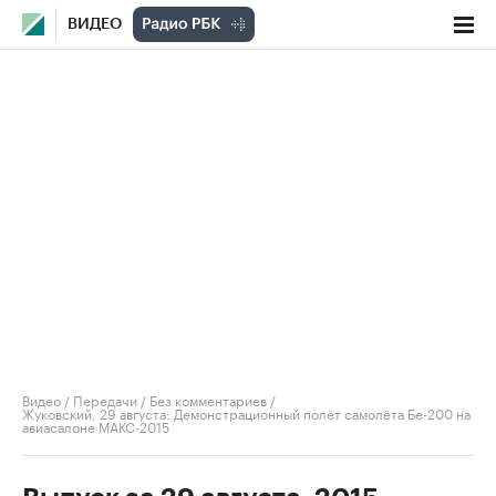
ВИДЕО
Видео
/
Передачи
/
Без комментариев
/
Жуковский, 29 августа: Демонстрационный полёт самолёта Бе-200 на
авиасалоне МАКС-2015