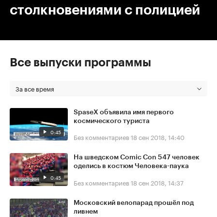
столкновениями с полицией
Все выпуски программы
За все время
SpaseX объявила имя первого
космического туриста
0:45
Без комментариев
18 сен 2018, 14:40
На шведском Comic Con 547 человек
оделись в костюм Человека-паука
0:45
Без комментариев
18 сен 2018, 14:37
Московский велопарад прошёл под
ливнем