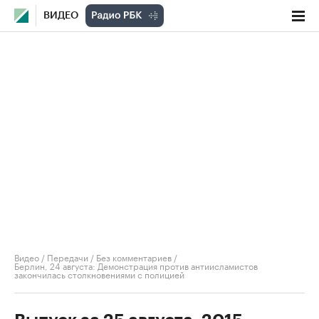
ВИДЕО
Видео
/
Передачи
/
Без комментариев
/
Берлин, 24 августа: Демонстрация против антиисламистов
закончилась столкновениями с полицией