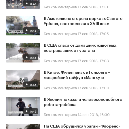
0:45
Без комментариев
17 сен 2018, 17:10
В Амстелвене сгорела церковь Святого
Урбана, построенная в XVIII веке
0:45
Без комментариев
17 сен 2018, 17:05
В США спасают домашних животных,
пострадавших от урагана
0:45
Без комментариев
17 сен 2018, 17:03
В Китае, Филиппинах и Гонконге –
мощнейший тайфун «Мангхут»
0:45
Без комментариев
17 сен 2018, 17:00
В Японии показали человекоподобного
робота-ребёнка
0:45
Без комментариев
14 сен 2018, 16:30
На США обрушился ураган «Флоренс»