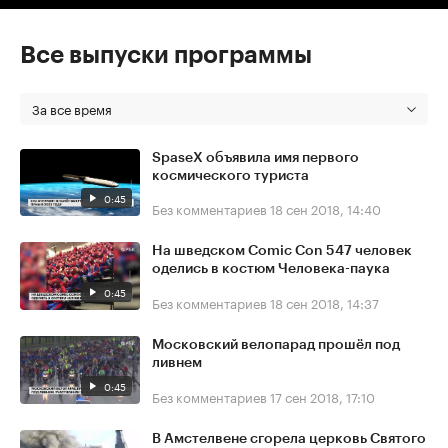
Все выпуски программы
За все время
SpaseX объявила имя первого
космического туриста
0:45
Без комментариев
18 сен 2018, 14:40
На шведском Comic Con 547 человек
оделись в костюм Человека-паука
0:45
Без комментариев
18 сен 2018, 14:37
Московский велопарад прошёл под
ливнем
0:45
Без комментариев
17 сен 2018, 17:10
В Амстелвене сгорела церковь Святого