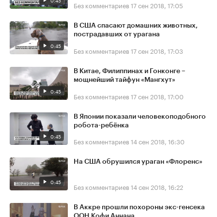
0:45
Без комментариев
17 сен 2018, 17:05
В США спасают домашних животных,
пострадавших от урагана
0:45
Без комментариев
17 сен 2018, 17:03
В Китае, Филиппинах и Гонконге –
мощнейший тайфун «Мангхут»
0:45
Без комментариев
17 сен 2018, 17:00
В Японии показали человекоподобного
робота-ребёнка
0:45
Без комментариев
14 сен 2018, 16:30
На США обрушился ураган «Флоренс»
0:45
Без комментариев
14 сен 2018, 16:22
В Аккре прошли похороны экс-генсека
ООН Кофи Аннана