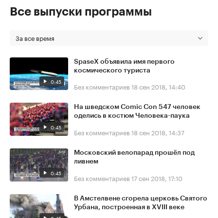
Все выпуски программы
За все время
SpaseX объявила имя первого
космического туриста
0:45
Без комментариев
18 сен 2018, 14:40
На шведском Comic Con 547 человек
оделись в костюм Человека-паука
0:45
Без комментариев
18 сен 2018, 14:37
Московский велопарад прошёл под
ливнем
0:45
Без комментариев
17 сен 2018, 17:10
В Амстелвене сгорела церковь Святого
Урбана, построенная в XVIII веке