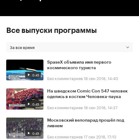
Все выпуски программы
За все время
SpaseX объявила имя первого
космического туриста
0:45
Без комментариев
18 сен 2018, 14:40
На шведском Comic Con 547 человек
оделись в костюм Человека-паука
0:45
Без комментариев
18 сен 2018, 14:37
Московский велопарад прошёл под
ливнем
0:45
Без комментариев
17 сен 2018, 17:10