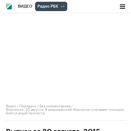
ВИДЕО
Видео
/
Передачи
/
Без комментариев
/
Фергюсон, 20 августа: В американский Фергюсон стягивают полицию,
боятся акций протеста