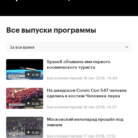
Все выпуски программы
За все время
SpaseX объявила имя первого
космического туриста
0:45
Без комментариев
18 сен 2018, 14:40
На шведском Comic Con 547 человек
оделись в костюм Человека-паука
0:45
Без комментариев
18 сен 2018, 14:37
Московский велопарад прошёл под
ливнем
0:45
Без комментариев
17 сен 2018, 17:10