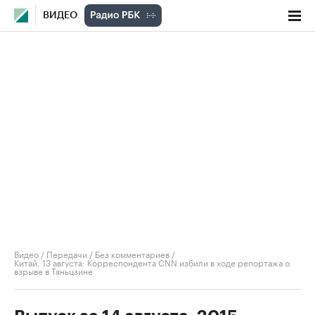
ВИДЕО
Видео
/
Передачи
/
Без комментариев
/
Китай, 13 августа: Корреспондента CNN избили в ходе репортажа о
взрыве в Тяньцзине