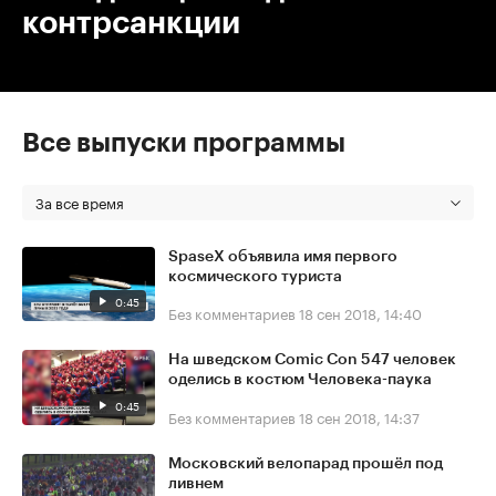
контрсанкции
Все выпуски программы
За все время
SpaseX объявила имя первого
космического туриста
0:45
Без комментариев
18 сен 2018, 14:40
На шведском Comic Con 547 человек
оделись в костюм Человека-паука
0:45
Без комментариев
18 сен 2018, 14:37
Московский велопарад прошёл под
ливнем