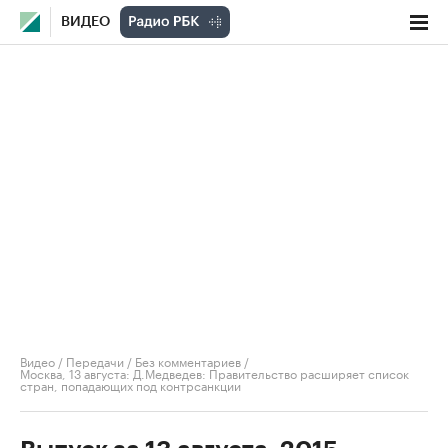
ВИДЕО
Видео
/
Передачи
/
Без комментариев
/
Москва, 13 августа: Д.Медведев: Правительство расширяет список
стран, попадающих под контрсанкции