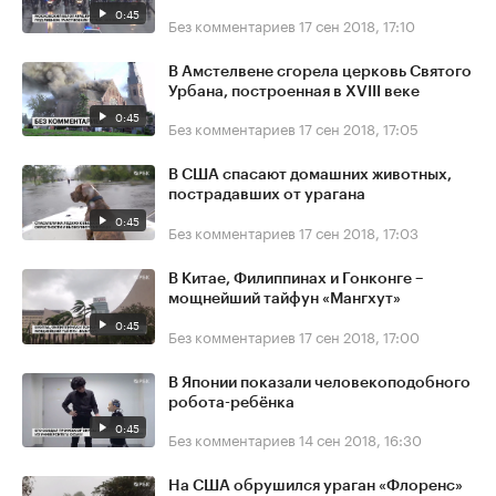
0:45
Без комментариев
17 сен 2018, 17:10
В Амстелвене сгорела церковь Святого
Урбана, построенная в XVIII веке
0:45
Без комментариев
17 сен 2018, 17:05
В США спасают домашних животных,
пострадавших от урагана
0:45
Без комментариев
17 сен 2018, 17:03
В Китае, Филиппинах и Гонконге –
мощнейший тайфун «Мангхут»
0:45
Без комментариев
17 сен 2018, 17:00
В Японии показали человекоподобного
робота-ребёнка
0:45
Без комментариев
14 сен 2018, 16:30
На США обрушился ураган «Флоренс»