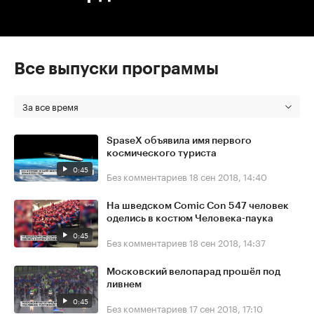
Все выпуски программы
За все время
SpaseX объявила имя первого
космического туриста
0:45
Без комментариев
18 сен 2018, 14:40
На шведском Comic Con 547 человек
оделись в костюм Человека-паука
0:45
Без комментариев
18 сен 2018, 14:37
Московский велопарад прошёл под
ливнем
0:45
Без комментариев
17 сен 2018, 17:10