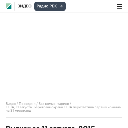
ВИДЕО
Видео
/
Передачи
/
Без комментариев
/
США, 11 августа: Береговая охрана США перехватила партию кокаина
на $1 миллиард