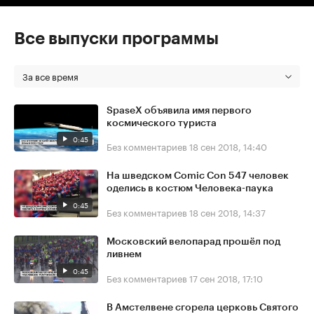
Все выпуски программы
За все время
SpaseX объявила имя первого
космического туриста
0:45
Без комментариев
18 сен 2018, 14:40
На шведском Comic Con 547 человек
оделись в костюм Человека-паука
0:45
Без комментариев
18 сен 2018, 14:37
Московский велопарад прошёл под
ливнем
0:45
Без комментариев
17 сен 2018, 17:10
В Амстелвене сгорела церковь Святого