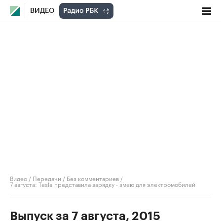
ВИДЕО
Видео
/
Передачи
/
Без комментариев
/
7 августа: Tesla представила зарядку - змею для электромобилей
Выпуск за 7 августа, 2015