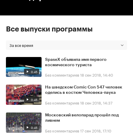
Все выпуски программы
За все время
SpaseX объявила имя первого
космического туриста
0:45
Без комментариев
18 сен 2018, 14:40
На шведском Comic Con 547 человек
оделись в костюм Человека-паука
0:45
Без комментариев
18 сен 2018, 14:37
Московский велопарад прошёл под
ливнем
0:45
Без комментариев
17 сен 2018, 17:10