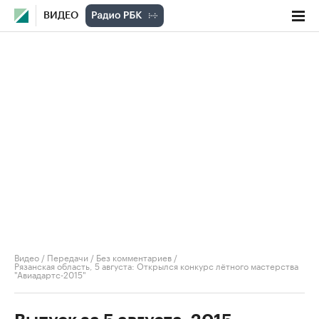
ВИДЕО
Видео
/
Передачи
/
Без комментариев
/
Рязанская область, 5 августа: Открылся конкурс лётного мастерства
"Авиадартс-2015"