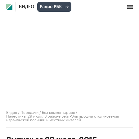
ВИДЕО
Видео
/
Передачи
/
Без комментариев
/
Палестина, 29 июля: В районе Бейт-Эль прошли столкновения
израильской полиции и местных жителей