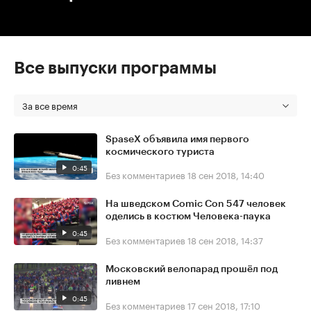
Все выпуски программы
За все время
SpaseX объявила имя первого
космического туриста
0:45
Без комментариев
18 сен 2018, 14:40
На шведском Comic Con 547 человек
оделись в костюм Человека-паука
0:45
Без комментариев
18 сен 2018, 14:37
Московский велопарад прошёл под
ливнем
0:45
Без комментариев
17 сен 2018, 17:10