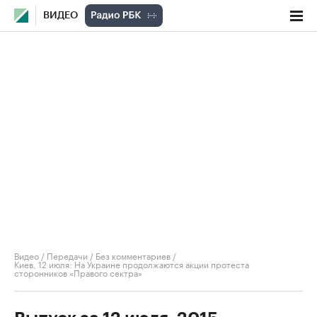
ВИДЕО
Видео
/
Передачи
/
Без комментариев
/
Киев, 12 июля: На Украине продолжаются акции протеста
сторонников «Правого сектра»