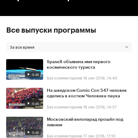
Все выпуски программы
За все время
SpaseX объявила имя первого
космического туриста
0:45
Без комментариев
18 сен 2018, 14:40
На шведском Comic Con 547 человек
оделись в костюм Человека-паука
0:45
Без комментариев
18 сен 2018, 14:37
Московский велопарад прошёл под
ливнем
0:45
Без комментариев
17 сен 2018, 17:10