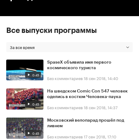
Все выпуски программы
За все время
SpaseX объявила имя первого
космического туриста
0:45
Без комментариев
18 сен 2018, 14:40
На шведском Comic Con 547 человек
оделись в костюм Человека-паука
0:45
Без комментариев
18 сен 2018, 14:37
Московский велопарад прошёл под
ливнем
0:45
Без комментариев
17 сен 2018, 17:10