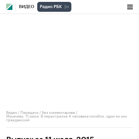
ВИДЕО
Видео
/
Передачи
/
Без комментариев
/
Мукачево, 11 июля: В перестрелке 4 человека погибли, один из них
гражданский