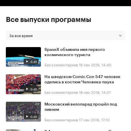
Все выпуски программы
За все время
SpaseX объявила имя первого
космического туриста
0:45
Без комментариев
18 сен 2018, 14:40
На шведском Comic Con 547 человек
оделись в костюм Человека-паука
0:45
Без комментариев
18 сен 2018, 14:37
Московский велопарад прошёл под
ливнем
0:45
Без комментариев
17 сен 2018, 17:10