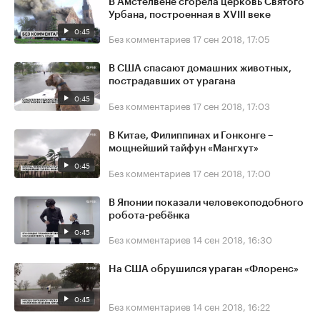
В Амстелвене сгорела церковь Святого
Урбана, построенная в XVIII веке
0:45
Без комментариев
17 сен 2018, 17:05
В США спасают домашних животных,
пострадавших от урагана
0:45
Без комментариев
17 сен 2018, 17:03
В Китае, Филиппинах и Гонконге –
мощнейший тайфун «Мангхут»
0:45
Без комментариев
17 сен 2018, 17:00
В Японии показали человекоподобного
робота-ребёнка
0:45
Без комментариев
14 сен 2018, 16:30
На США обрушился ураган «Флоренс»
0:45
Без комментариев
14 сен 2018, 16:22