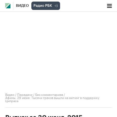
ВИДЕО
Видео
/
Передачи
/
Без комментариев
/
Афины, 29 июня: Тысячи греков вышли на митинг в поддержку
Ципраса