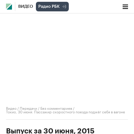
ВИДЕО
Видео
/
Передачи
/
Без комментариев
/
Токио, 30 июня: Пассажир скоростного поезда поджёг себя в вагоне
Выпуск за 30 июня, 2015