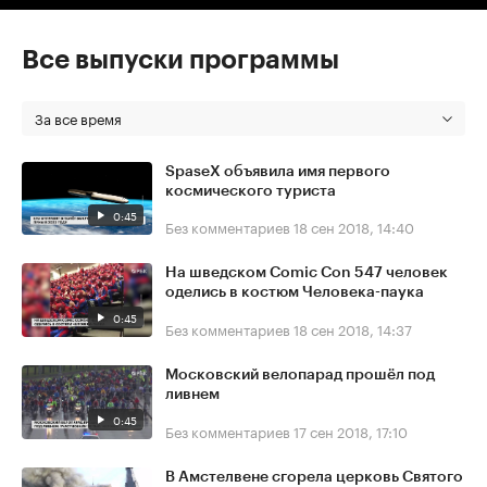
Все выпуски программы
За все время
SpaseX объявила имя первого
космического туриста
0:45
Без комментариев
18 сен 2018, 14:40
На шведском Comic Con 547 человек
оделись в костюм Человека-паука
0:45
Без комментариев
18 сен 2018, 14:37
Московский велопарад прошёл под
ливнем
0:45
Без комментариев
17 сен 2018, 17:10
В Амстелвене сгорела церковь Святого