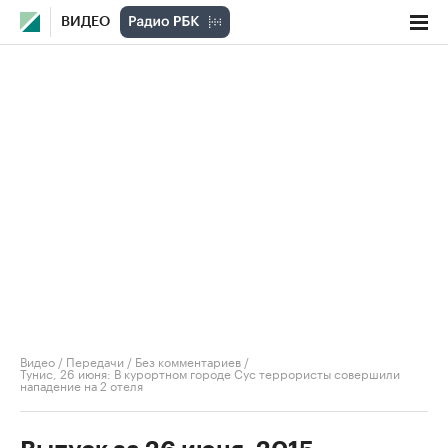
ВИДЕО
Видео
/
Передачи
/
Без комментариев
/
Тунис, 26 июня: В курортном городе Сус террористы совершили
нападение на 2 отеля