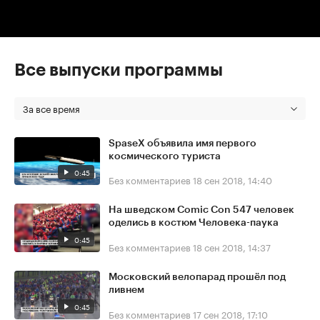
Все выпуски программы
За все время
SpaseX объявила имя первого
космического туриста
0:45
Без комментариев
18 сен 2018, 14:40
На шведском Comic Con 547 человек
оделись в костюм Человека-паука
0:45
Без комментариев
18 сен 2018, 14:37
Московский велопарад прошёл под
ливнем
0:45
Без комментариев
17 сен 2018, 17:10