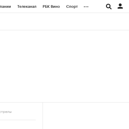
...
пании
Телеканал
РБК Вино
Спорт
ые проекты
Город
Стиль
Крипто
Спецпроекты СПб
логии и медиа
Финансы
бстрелы