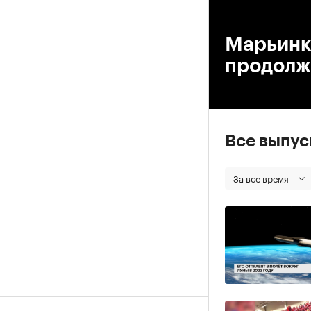
00
Марьинка
продолж
Все выпу
За все время