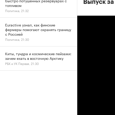
быстро потушенных резервуарах с
Выпуск за
топливом
Политика, 21:32
Euractive узнал, как финские
фермеры помогают охранять границу
с Россией
Политика, 21:30
Киты, тундра и космические пейзажи:
зачем ехать в восточную Арктику
РБК и УК Первая, 21:30