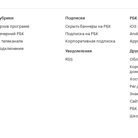
убрики
Подписки
РБК
рхив программ
Скрыть баннеры на РБК
iOS
ечерний РБК
Подписка на РБК
And
 телеканале
Корпоративная подписка
AppG
одключение
Уведомления
Дру
RSS
Обл
Кор
дом
Хос
Рег
Зна
Сайт
РБК
Шко