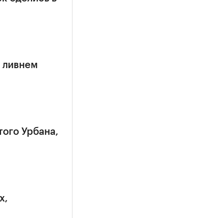
 ливнем
того Урбана,
х,