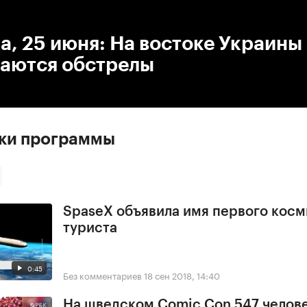
:00
/
00:00
, 25 июня: На востоке Украины
аются обстрелы
ски программы
SpaseX объявила имя первого косм
туриста
0:45
Без комментариев
18 сен 2018, 14:40
На шведском Comic Con 547 челове