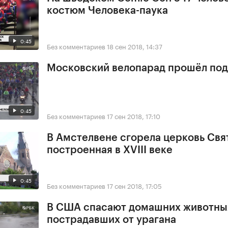
костюм Человека-паука
0:45
Без комментариев
18 сен 2018, 14:37
Московский велопарад прошёл под
0:45
Без комментариев
17 сен 2018, 17:10
В Амстелвене сгорела церковь Свя
построенная в XVIII веке
0:45
Без комментариев
17 сен 2018, 17:05
В США спасают домашних животны
пострадавших от урагана