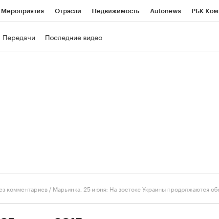
Мероприятия
Отрасли
Недвижимость
Autonews
РБК Ком
ние
РБК Курсы
РБК Life
Тренды
Визионеры
Национальн
Передачи
Последние видео
б
Исследования
Кредитные рейтинги
Франшизы
Газета
роверка контрагентов
Политика
Экономика
Бизнес
Техно
ез комментариев
/
Марьинка, 25 июня: На востоке Украины продолжаются о