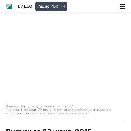
ВИДЕО
Видео
/
Передачи
/
Без комментариев
/
Полигон Прудбой, 22 июня: В Волгоградской области начался
всеармейский этап конкурса "Танковый биатлон"