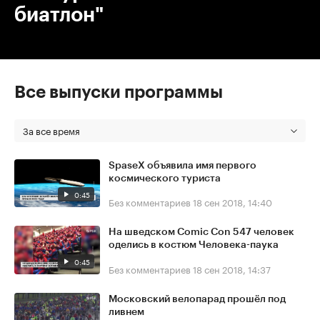
биатлон"
Все выпуски программы
За все время
SpaseX объявила имя первого
космического туриста
0:45
Без комментариев
18 сен 2018, 14:40
На шведском Comic Con 547 человек
оделись в костюм Человека-паука
0:45
Без комментариев
18 сен 2018, 14:37
Московский велопарад прошёл под
ливнем