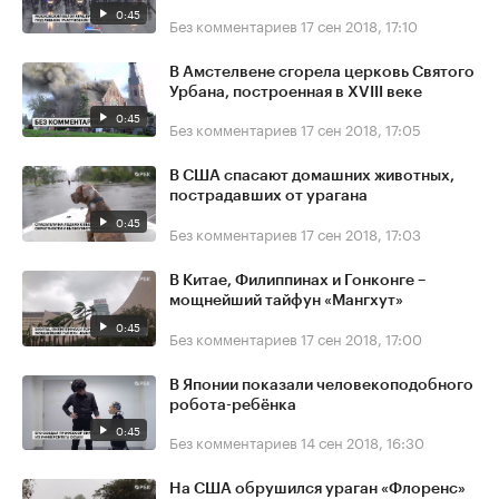
0:45
Без комментариев
17 сен 2018, 17:10
В Амстелвене сгорела церковь Святого
Урбана, построенная в XVIII веке
0:45
Без комментариев
17 сен 2018, 17:05
В США спасают домашних животных,
пострадавших от урагана
0:45
Без комментариев
17 сен 2018, 17:03
В Китае, Филиппинах и Гонконге –
мощнейший тайфун «Мангхут»
0:45
Без комментариев
17 сен 2018, 17:00
В Японии показали человекоподобного
робота-ребёнка
0:45
Без комментариев
14 сен 2018, 16:30
На США обрушился ураган «Флоренс»