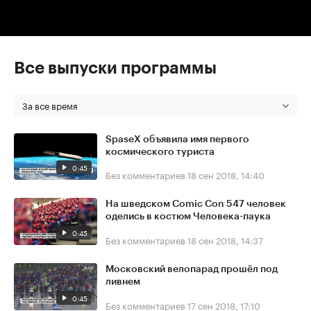
Все выпуски программы
За все время
SpaseX объявила имя первого
космического туриста
0:45
Без комментариев
18 сен 2018, 14:40
На шведском Comic Con 547 человек
оделись в костюм Человека-паука
0:45
Без комментариев
18 сен 2018, 14:37
Московский велопарад прошёл под
ливнем
0:45
Без комментариев
17 сен 2018, 17:10