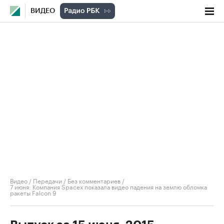
ВИДЕО
Видео
/
Передачи
/
Без комментариев
/
7 июня: Компания Spacex показала видео падения на землю обломка
ракеты Falcon 9