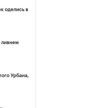
к оделись в
 ливнем
того Урбана,