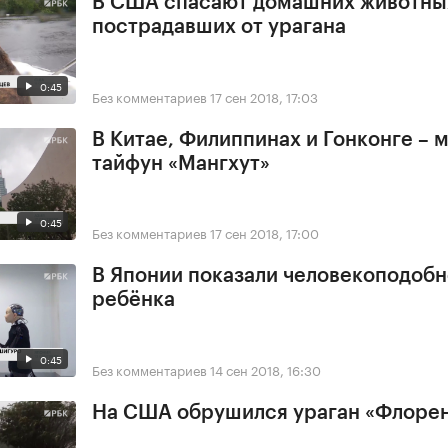
В США спасают домашних животны
пострадавших от урагана
0:45
Без комментариев
17 сен 2018, 17:03
В Китае, Филиппинах и Гонконге –
тайфун «Мангхут»
0:45
Без комментариев
17 сен 2018, 17:00
В Японии показали человекоподобн
ребёнка
0:45
Без комментариев
14 сен 2018, 16:30
На США обрушился ураган «Флоре