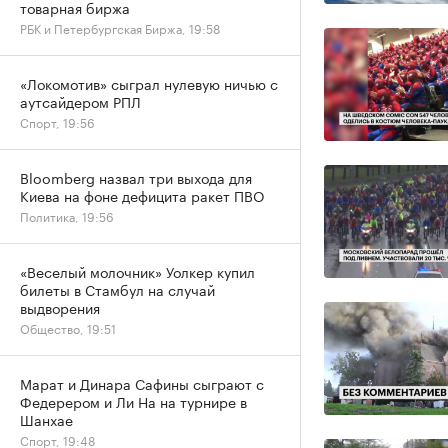
товарная биржа
РБК и Петербургская Биржа, 19:58
«Локомотив» сыграл нулевую ничью с
аутсайдером РПЛ
Спорт, 19:56
Bloomberg назвал три выхода для
Киева на фоне дефицита ракет ПВО
Политика, 19:56
«Веселый молочник» Уолкер купил
билеты в Стамбул на случай
выдворения
Общество, 19:51
Марат и Динара Сафины сыграют с
Федерером и Ли На на турнире в
Шанхае
Спорт, 19:48