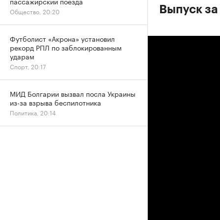
пассажирский поезда
Выпуск за
Общество, 20:20
Футболист «Акрона» установил
рекорд РПЛ по заблокированным
ударам
Спорт, 20:17
МИД Болгарии вызвал посла Украины
из-за взрыва беспилотника
Политика, 20:14