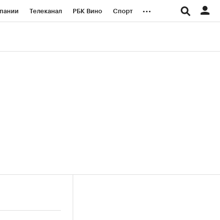
...
пании
Телеканал
РБК Вино
Спорт
ые проекты
Город
Стиль
Крипто
Спецпроекты СПб
логии и медиа
Финансы