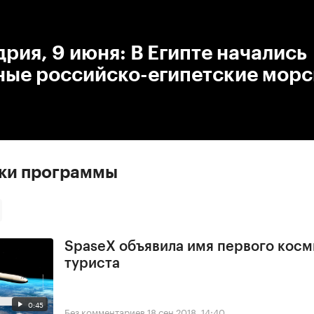
:00
/
00:00
рия, 9 июня: В Египте начались
ные российско-египетские морс
ски программы
SpaseX объявила имя первого косм
туриста
0:45
Без комментариев
18 сен 2018, 14:40