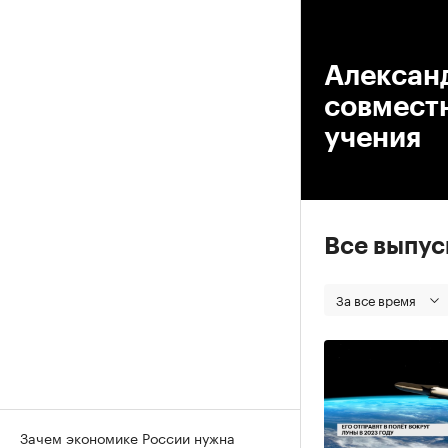
00
Александ
совмест
учения
Все выпу
За все время
Зачем экономике России нужна