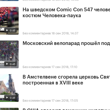
На шведском Comic Con 547 челове
костюм Человека-паука
0:45
Без комментариев
18 сен 2018, 14:37
Московский велопарад прошёл под
0:45
Без комментариев
17 сен 2018, 17:10
В Амстелвене сгорела церковь Свя
построенная в XVIII веке
0:45
Без комментариев
17 сен 2018, 17:05