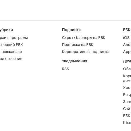
убрики
Подписки
РБК
рхив программ
Скрыть баннеры на РБК
iOS
ечерний РБК
Подписка на РБК
And
 телеканале
Корпоративная подписка
AppG
одключение
Уведомления
Дру
RSS
Обл
Кор
дом
Хос
Рег
Зна
Сайт
РБК
Шко