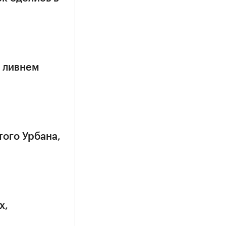
 ливнем
того Урбана,
х,