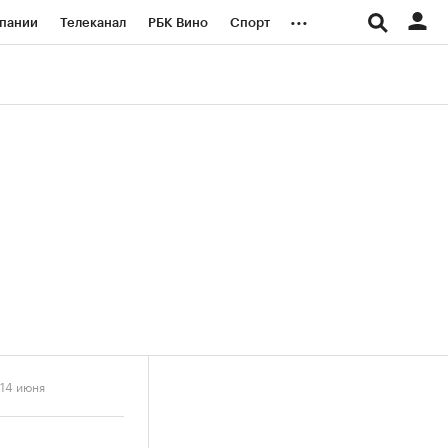
...
пании
Телеканал
РБК Вино
Спорт
ые проекты
Город
Стиль
Крипто
Спецпроекты СПб
логии и медиа
Финансы
 14 июня