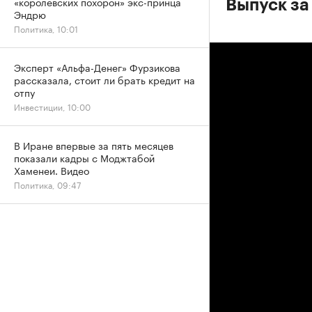
«королевских похорон» экс-принца
Выпуск за
Эндрю
Политика, 10:01
Эксперт «Альфа-Денег» Фурзикова
рассказала, стоит ли брать кредит на
отпу
Инвестиции, 10:00
В Иране впервые за пять месяцев
показали кадры с Моджтабой
Хаменеи. Видео
Политика, 09:47