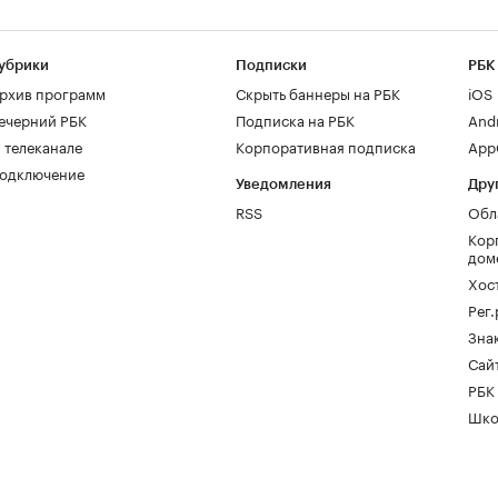
убрики
Подписки
РБК
рхив программ
Скрыть баннеры на РБК
iOS
ечерний РБК
Подписка на РБК
And
 телеканале
Корпоративная подписка
AppG
одключение
Уведомления
Дру
RSS
Обл
Кор
дом
Хос
Рег
Зна
Сайт
РБК
Шко