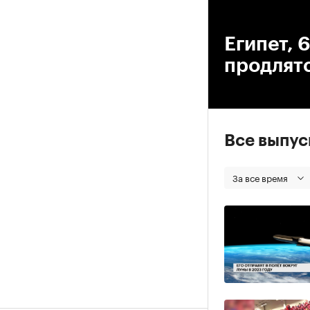
00
Египет, 
продлятс
Все выпу
За все время