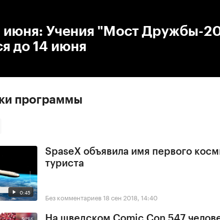
:00
/
00:00
6 июня: Учения "Мост Дружбы-2
я до 14 июня
ски программы
SpaseX объявила имя первого косм
туриста
0:45
Без комментариев
18 сен 2018, 14:40
На шведском Comic Con 547 челове