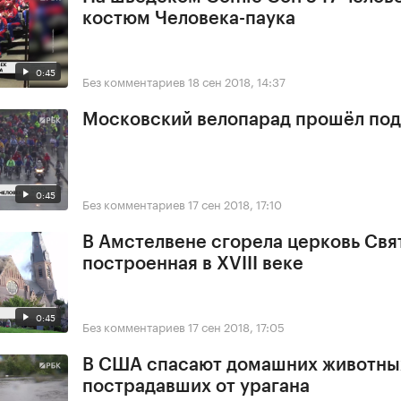
костюм Человека-паука
0:45
Без комментариев
18 сен 2018, 14:37
Московский велопарад прошёл под
0:45
Без комментариев
17 сен 2018, 17:10
В Амстелвене сгорела церковь Свя
построенная в XVIII веке
0:45
Без комментариев
17 сен 2018, 17:05
В США спасают домашних животны
пострадавших от урагана