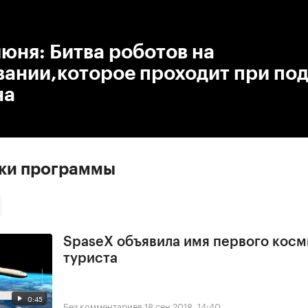
:00
/
00:00
юня: Битва роботов на
вании,которое проходит при по
на
ски программы
SpaseX объявила имя первого косм
туриста
0:45
Без комментариев
18 сен 2018, 14:40