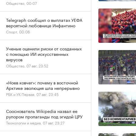
Общество, 00:07
Telegraph сообщил о выплатах УЕФА
вероятной любовнице Инфантино
Спорт, 00:06
Ученые оценили риски от созданных
с помощью ИИ искусственных
вирусов
Общество, 07 авг, 23:52
«Ноев ковчег»: почему в восточной
Арктике эволюция шла непрерывно
РБК и УК Первая, 07 авг, 23:45
Сооснователь Wikipedia назвал ее
рупором пропаганды под эгидой ЦРУ
Технологии и медиа, 07 авг, 23:27