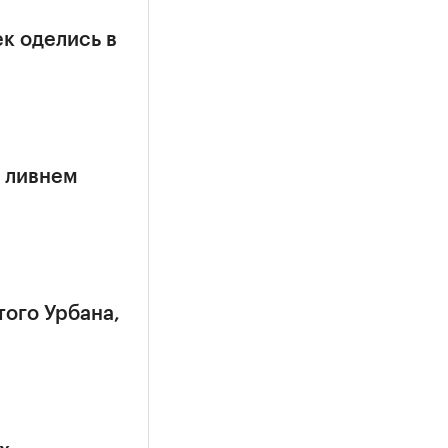
к оделись в
 ливнем
того Урбана,