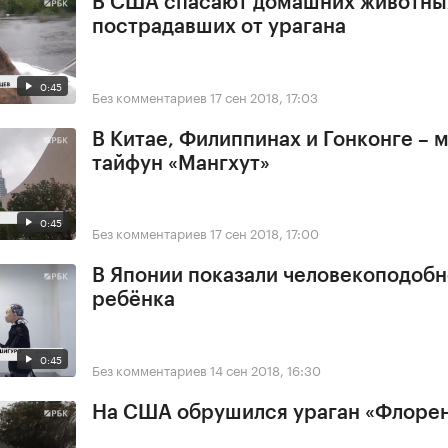
В США спасают домашних животны
пострадавших от урагана
0:45
Без комментариев
17 сен 2018, 17:03
В Китае, Филиппинах и Гонконге –
тайфун «Мангхут»
0:45
Без комментариев
17 сен 2018, 17:00
В Японии показали человекоподобн
ребёнка
0:45
Без комментариев
14 сен 2018, 16:30
На США обрушился ураган «Флоре