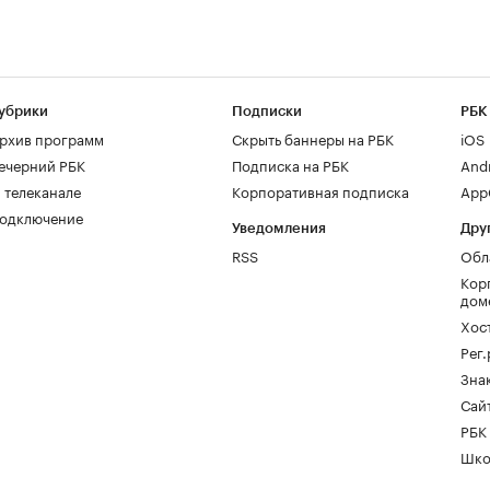
убрики
Подписки
РБК
рхив программ
Скрыть баннеры на РБК
iOS
ечерний РБК
Подписка на РБК
And
 телеканале
Корпоративная подписка
AppG
одключение
Уведомления
Дру
RSS
Обл
Кор
дом
Хос
Рег
Зна
Сайт
РБК
Шко