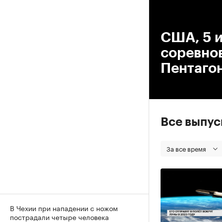
00
США, 5 и
соревно
Пентаго
Все выпу
За все время
В Чехии при нападении с ножом
пострадали четыре человека