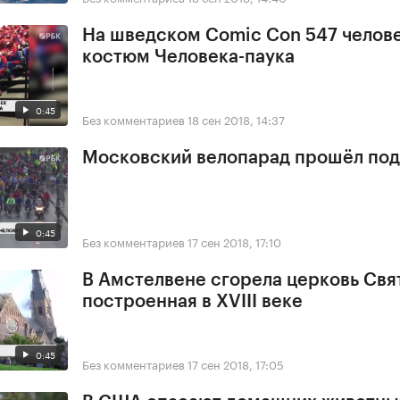
На шведском Comic Con 547 челове
костюм Человека-паука
0:45
Без комментариев
18 сен 2018, 14:37
Московский велопарад прошёл под
0:45
Без комментариев
17 сен 2018, 17:10
В Амстелвене сгорела церковь Свя
построенная в XVIII веке
0:45
Без комментариев
17 сен 2018, 17:05