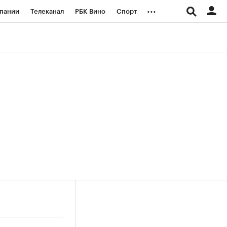
...
пании
Телеканал
РБК Вино
Спорт
ые проекты
Город
Стиль
Крипто
Спецпроекты СПб
логии и медиа
Финансы