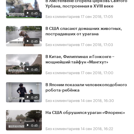
В Амстелвене сгорела церковь Святого
Урбана, построенная в XVIII веке
0:45
Без комментариев
17 сен 2018, 17:05
В США спасают домашних животных,
пострадавших от урагана
0:45
Без комментариев
17 сен 2018, 17:03
В Китае, Филиппинах и Гонконге –
мощнейший тайфун «Мангхут»
0:45
Без комментариев
17 сен 2018, 17:00
В Японии показали человекоподобного
робота-ребёнка
0:45
Без комментариев
14 сен 2018, 16:30
На США обрушился ураган «Флоренс»
0:45
Без комментариев
14 сен 2018, 16:22