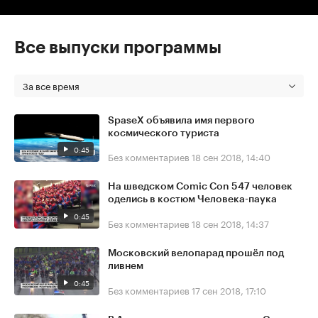
Все выпуски программы
За все время
SpaseX объявила имя первого
космического туриста
0:45
Без комментариев
18 сен 2018, 14:40
На шведском Comic Con 547 человек
оделись в костюм Человека-паука
0:45
Без комментариев
18 сен 2018, 14:37
Московский велопарад прошёл под
ливнем
0:45
Без комментариев
17 сен 2018, 17:10