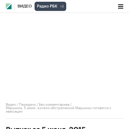
ВИДЕО
Видео
/
Передачи
/
Без комментариев
/
Марьинка, 5 июня: жители обстрелянной Марьинки готовятся к
эвакуации