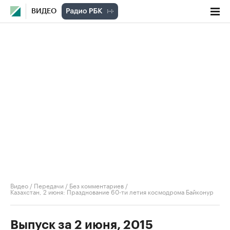
ВИДЕО
Видео
/
Передачи
/
Без комментариев
/
Казахстан, 2 июня: Празднование 60-ти летия космодрома Байконур
Выпуск за 2 июня, 2015