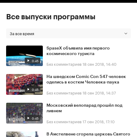
Все выпуски программы
За все время
SpaseX объявила имя первого
космического туриста
0:45
Без комментариев
18 сен 2018, 14:40
На шведском Comic Con 547 человек
оделись в костюм Человека-паука
0:45
Без комментариев
18 сен 2018, 14:37
Московский велопарад прошёл под
ливнем
0:45
Без комментариев
17 сен 2018, 17:10
В Амстелвене сгорела церковь Святого