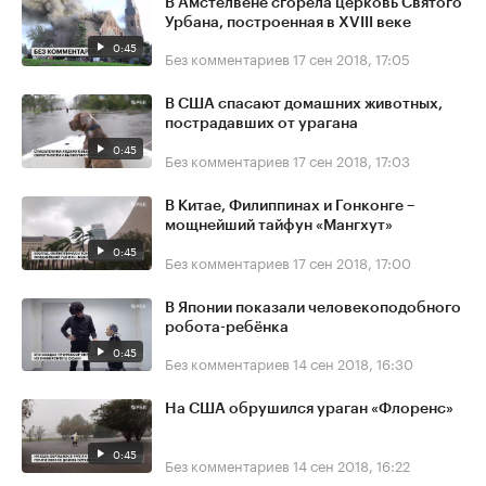
В Амстелвене сгорела церковь Святого
Урбана, построенная в XVIII веке
0:45
Без комментариев
17 сен 2018, 17:05
В США спасают домашних животных,
пострадавших от урагана
0:45
Без комментариев
17 сен 2018, 17:03
В Китае, Филиппинах и Гонконге –
мощнейший тайфун «Мангхут»
0:45
Без комментариев
17 сен 2018, 17:00
В Японии показали человекоподобного
робота-ребёнка
0:45
Без комментариев
14 сен 2018, 16:30
На США обрушился ураган «Флоренс»
0:45
Без комментариев
14 сен 2018, 16:22