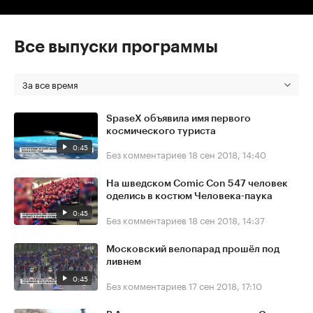
Все выпуски программы
За все время
SpaseX объявила имя первого
космического туриста
0:45
Без комментариев
18 сен 2018, 14:40
На шведском Comic Con 547 человек
оделись в костюм Человека-паука
0:45
Без комментариев
18 сен 2018, 14:37
Московский велопарад прошёл под
ливнем
0:45
Без комментариев
17 сен 2018, 17:10