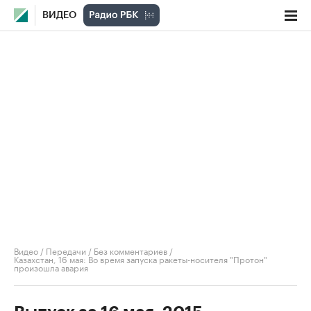
ВИДЕО
Видео
/
Передачи
/
Без комментариев
/
Казахстан, 16 мая: Во время запуска ракеты-носителя "Протон"
произошла авария