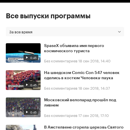
Все выпуски программы
За все время
SpaseX объявила имя первого
космического туриста
0:45
Без комментариев
18 сен 2018, 14:40
На шведском Comic Con 547 человек
оделись в костюм Человека-паука
0:45
Без комментариев
18 сен 2018, 14:37
Московский велопарад прошёл под
ливнем
0:45
Без комментариев
17 сен 2018, 17:10
В Амстелвене сгорела церковь Святого