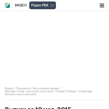
ВИДЕО
Видео
/
Передачи
/
Без комментариев
/
Москва, 9 мая: световой спектакль "Поезд Победы" на фасаде
Белорусского вокзала