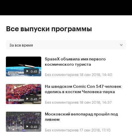
Все выпуски программы
За все время
SpaseX объявила имя первого
космического туриста
0:45
Без комментариев
18 сен 2018, 14:40
На шведском Comic Con 547 человек
оделись в костюм Человека-паука
0:45
Без комментариев
18 сен 2018, 14:37
Московский велопарад прошёл под
ливнем
0:45
Без комментариев
17 сен 2018, 17:10