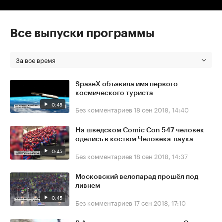
Все выпуски программы
За все время
SpaseX объявила имя первого
космического туриста
0:45
Без комментариев
18 сен 2018, 14:40
На шведском Comic Con 547 человек
оделись в костюм Человека-паука
0:45
Без комментариев
18 сен 2018, 14:37
Московский велопарад прошёл под
ливнем
0:45
Без комментариев
17 сен 2018, 17:10