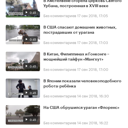
В Амстелвене сгорела церковь Святого
Урбана, построенная в XVIII веке
0:45
Без комментариев
17 сен 2018, 17:05
В США спасают домашних животных,
пострадавших от урагана
0:45
Без комментариев
17 сен 2018, 17:03
В Китае, Филиппинах и Гонконге –
мощнейший тайфун «Мангхут»
0:45
Без комментариев
17 сен 2018, 17:00
В Японии показали человекоподобного
робота-ребёнка
0:45
Без комментариев
14 сен 2018, 16:30
На США обрушился ураган «Флоренс»
0:45
Без комментариев
14 сен 2018, 16:22