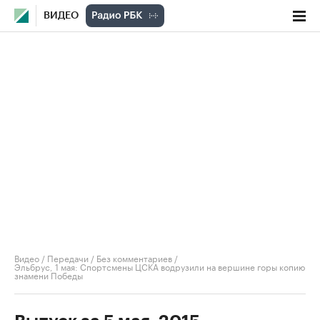
ВИДЕО
Видео
/
Передачи
/
Без комментариев
/
Эльбрус, 1 мая: Спортсмены ЦСКА водрузили на вершине горы копию
знамени Победы