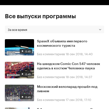
Все выпуски программы
За все время
SpaseX объявила имя первого
космического туриста
0:45
Без комментариев
18 сен 2018, 14:40
На шведском Comic Con 547 человек
оделись в костюм Человека-паука
0:45
Без комментариев
18 сен 2018, 14:37
Московский велопарад прошёл под
ливнем
0:45
Без комментариев
17 сен 2018, 17:10