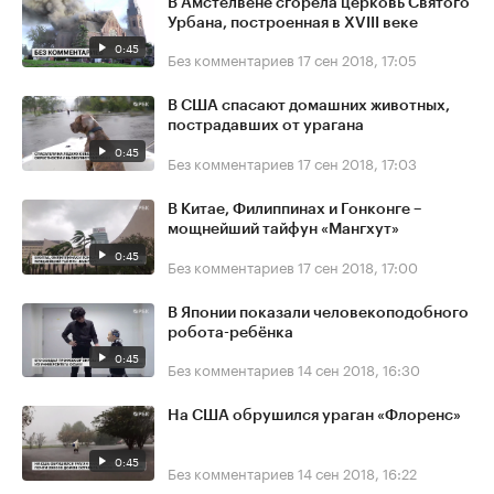
В Амстелвене сгорела церковь Святого
Урбана, построенная в XVIII веке
0:45
Без комментариев
17 сен 2018, 17:05
В США спасают домашних животных,
пострадавших от урагана
0:45
Без комментариев
17 сен 2018, 17:03
В Китае, Филиппинах и Гонконге –
мощнейший тайфун «Мангхут»
0:45
Без комментариев
17 сен 2018, 17:00
В Японии показали человекоподобного
робота-ребёнка
0:45
Без комментариев
14 сен 2018, 16:30
На США обрушился ураган «Флоренс»
0:45
Без комментариев
14 сен 2018, 16:22