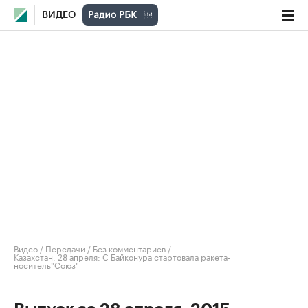
ВИДЕО
Видео
/
Передачи
/
Без комментариев
/
Казахстан, 28 апреля: С Байконура стартовала ракета-
носитель"Союз"