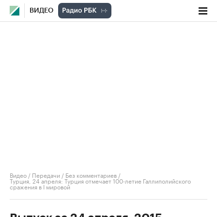
ВИДЕО
Видео
/
Передачи
/
Без комментариев
/
Турция, 24 апреля: Турция отмечает 100-летие Галлиполийского
сражения в I мировой