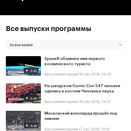
Все выпуски программы
За все время
SpaseX объявила имя первого
космического туриста
0:45
Без комментариев
18 сен 2018, 14:40
На шведском Comic Con 547 человек
оделись в костюм Человека-паука
0:45
Без комментариев
18 сен 2018, 14:37
Московский велопарад прошёл под
ливнем
0:45
Без комментариев
17 сен 2018, 17:10